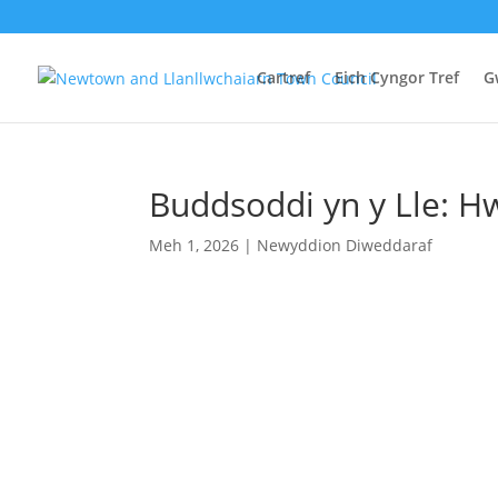
Cartref
Eich Cyngor Tref
G
Buddsoddi yn y Lle: Hw
Meh 1, 2026
|
Newyddion Diweddaraf