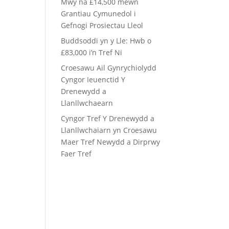
Mwy na £14,500 mewn
Grantiau Cymunedol i
Gefnogi Prosiectau Lleol
Buddsoddi yn y Lle: Hwb o
£83,000 i’n Tref Ni
Croesawu Ail Gynrychiolydd
Cyngor Ieuenctid Y
Drenewydd a
Llanllwchaearn
Cyngor Tref Y Drenewydd a
Llanllwchaiarn yn Croesawu
Maer Tref Newydd a Dirprwy
Faer Tref