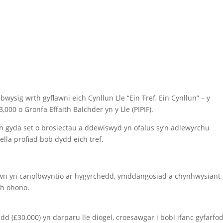
bwysig wrth gyflawni eich Cynllun Lle “Ein Tref, Ein Cynllun” – y
,000 o Gronfa Effaith Balchder yn y Lle (PIPIF).
en gyda set o brosiectau a ddewiswyd yn ofalus sy’n adlewyrchu
lla profiad bob dydd eich tref.
 hwn yn canolbwyntio ar hygyrchedd, ymddangosiad a chynhwysiant 
ch ohono.
dd (£30,000) yn darparu lle diogel, croesawgar i bobl ifanc gyfarfo