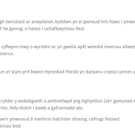
gli twristiaid ac arwyddion, byddwn yn ei gwneud hi’n haws i ymw
 i’w gynnig, o hanes i uchafbwyntiau lleol.
cyflwyno mwy o wyrddni ac yn gwella apêl weledol mannau allwed
eserus.
n o’r pum prif bwynt mynediad ffordd yn darparu croeso cynnes 
cryfder y weledigaeth a amlinellwyd yng Nghynllun Lle’r gymuned 
lon, felly diolch i bawb a gyfrannodd ato.
ae’n ymwneud â meithrin balchder dinesig, cefnogi llesiant
eisiau bod.