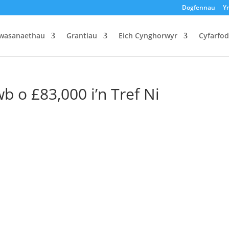
Dogfennau
Y
wasanaethau
Grantiau
Eich Cynghorwyr
Cyfarfo
b o £83,000 i’n Tref Ni