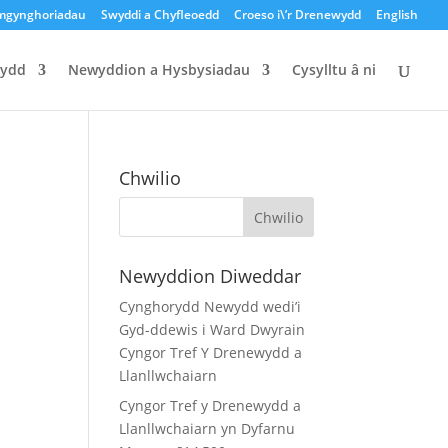
mgynghoriadau
Swyddi a Chyfleoedd
Croeso i\’r Drenewydd
English
dydd
Newyddion a Hysbysiadau
Cysylltu â ni
Chwilio
Search
for:
Newyddion Diweddar
Cynghorydd Newydd wedi’i
Gyd-ddewis i Ward Dwyrain
Cyngor Tref Y Drenewydd a
Llanllwchaiarn
Cyngor Tref y Drenewydd a
Llanllwchaiarn yn Dyfarnu