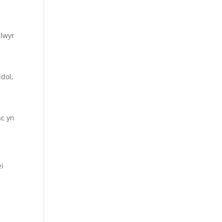
elwyr
dol,
ac yn
ei