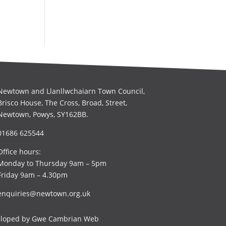
Newtown and Llanllwchaiarn Town Council,
Brisco House, The Cross, Broad, Street,
Newtown, Powys, SY162BB.
01686 625544
Office hours:
Monday to Thursday 9am – 5pm
Friday 9am – 4.30pm
enquiries@newtown.org.uk
eloped by
Gwe Cambrian Web