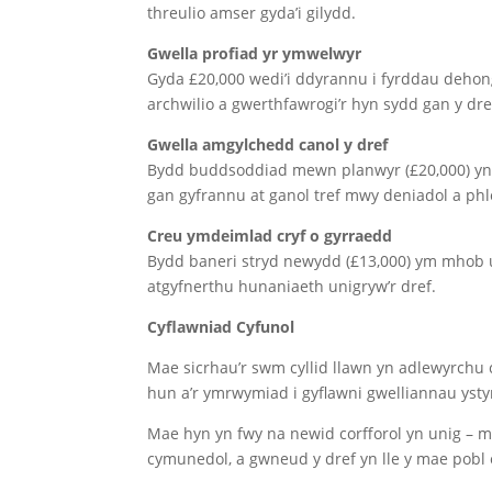
threulio amser gyda’i gilydd.
Gwella profiad yr ymwelwyr
Gyda £20,000 wedi’i ddyrannu i fyrddau dehon
archwilio a gwerthfawrogi’r hyn sydd gan y dref
Gwella amgylchedd canol y dref
Bydd buddsoddiad mewn planwyr (£20,000) yn 
gan gyfrannu at ganol tref mwy deniadol a phl
Creu ymdeimlad cryf o gyrraedd
Bydd baneri stryd newydd (£13,000) ym mhob u
atgyfnerthu hunaniaeth unigryw’r dref.
Cyflawniad Cyfunol
Mae sicrhau’r swm cyllid llawn yn adlewyrchu 
hun a’r ymrwymiad i gyflawni gwelliannau ystyr
Mae hyn yn fwy na newid corfforol yn unig – m
cymunedol, a gwneud y dref yn lle y mae pobl 