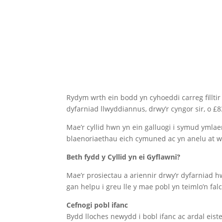
Rydym wrth ein bodd yn cyhoeddi carreg filltir 
dyfarniad llwyddiannus, drwy’r cyngor sir, o £83
Mae’r cyllid hwn yn ein galluogi i symud ymla
blaenoriaethau eich cymuned ac yn anelu at we
Beth fydd y Cyllid yn ei Gyflawni?
Mae’r prosiectau a ariennir drwy’r dyfarniad
gan helpu i greu lle y mae pobl yn teimlo’n fal
Cefnogi pobl ifanc
Bydd lloches newydd i bobl ifanc ac ardal eiste